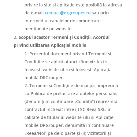
privire la site și aplicație este posibilă la adresa
de e-mail
contact@drgrouper.ro
sau prin
intermediul canalelor de comunicare
menționate pe website.
Scopul acestor Termeni și Condiții. Acordul
privind utilizarea Aplicației mobile
Prezentul document privind Termenii și
Condițiile se aplică atunci când vizitezi și
folosești website-ul ro și folosești Aplicația
mobilă DRGrouper.
Termenii și Condițiile de mai jos, împreună
cu Politica de prelucrare a datelor personale,
(denumiți în continuare „Condiții”) reprezintă
contractul încheiat între (i) SC Reea SRL, în
calitate de titular al website-ulu și Aplicației
mobile DRGrouper, denumită în continuare
„Reea/Noi” pe de-o parte și (ii) vizitatorii și