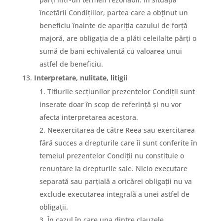
încetării Condițiilor, partea care a obținut un
beneficiu înainte de apariția cazului de forță
majoră, are obligația de a plăti celeilalte părți o
sumă de bani echivalentă cu valoarea unui
astfel de beneficiu.
Interpretare, nulitate, litigii
Titlurile secțiunilor prezentelor Condiții sunt
inserate doar în scop de referință și nu vor
afecta interpretarea acestora.
Neexercitarea de către Reea sau exercitarea
fără succes a drepturile care îi sunt conferite în
temeiul prezentelor Condiții nu constituie o
renunțare la drepturile sale. Nicio executare
separată sau parțială a oricărei obligații nu va
exclude executarea integrală a unei astfel de
obligații.
În cazul în care una dintre clauzele