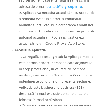
sau serviciile noastre, te rugăm să ne scrii la
adresa de e-mail
contact@drgrouper.ro
.
Aplicația va necesita actualizări, cu scopul de
a remedia eventuale erori, a îmbunătăți
anumite funcții etc. Prin acceptarea Condițiilor
și utilizarea Aplicației, ești de acord să primești
automat actualizări. Poți să își gestionezi
actualizările din Google Play și App Store.
Accesul
la Aplicație
Ca regulă, accesul gratuit la Aplicație mobile
este permis oricărei persoane care acționează
în scop profesional, în calitate de personal
medical, care acceptă Termenii și Condițiile și
îndeplinește condițiile din prezenta secțiune.
Aplicația este business to business (B2B),
destinată în mod exclusiv persanelor care o
folosesc în mod profesional.
În mod excepțional și din cauze întemeiate,