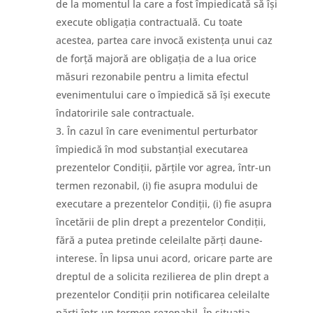
de la momentul la care a fost împiedicată să își
execute obligația contractuală. Cu toate
acestea, partea care invocă existența unui caz
de forță majoră are obligația de a lua orice
măsuri rezonabile pentru a limita efectul
evenimentului care o împiedică să își execute
îndatoririle sale contractuale.
În cazul în care evenimentul perturbator
împiedică în mod substanțial executarea
prezentelor Condiții, părțile vor agrea, într-un
termen rezonabil, (i) fie asupra modului de
executare a prezentelor Condiții, (i) fie asupra
încetării de plin drept a prezentelor Condiții,
fără a putea pretinde celeilalte părți daune-
interese. În lipsa unui acord, oricare parte are
dreptul de a solicita rezilierea de plin drept a
prezentelor Condiții prin notificarea celeilalte
părți într-un termen rezonabil. În situația