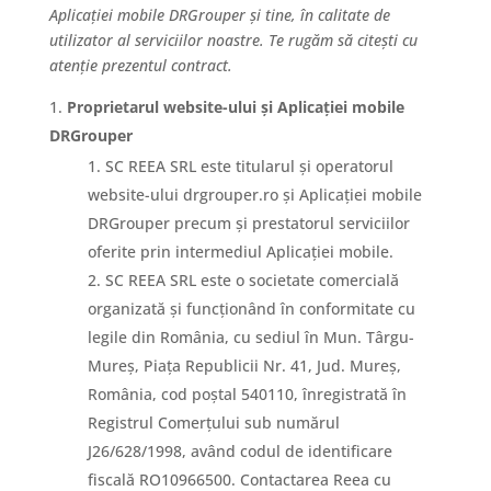
Aplicației mobile DRGrouper și tine, în calitate de
utilizator al serviciilor noastre. Te rugăm să citești cu
atenție prezentul contract.
Proprietarul website-ului și Aplicației mobile
DRGrouper
SC REEA SRL este titularul și operatorul
website-ului drgrouper.ro și Aplicației mobile
DRGrouper precum și prestatorul serviciilor
oferite prin intermediul Aplicației mobile.
SC REEA SRL este o societate comercială
organizată și funcționând în conformitate cu
legile din România, cu sediul în Mun. Târgu-
Mureș, Piața Republicii Nr. 41, Jud. Mureș,
România, cod poștal 540110, înregistrată în
Registrul Comerțului sub numărul
J26/628/1998, având codul de identificare
fiscală RO10966500. Contactarea Reea cu