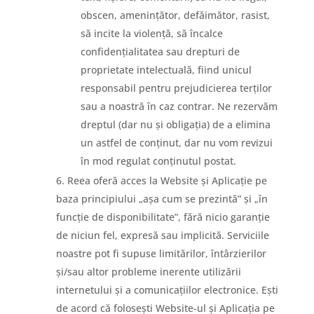
obscen, amenințător, defăimător, rasist,
să incite la violență, să încalce
confidențialitatea sau drepturi de
proprietate intelectuală, fiind unicul
responsabil pentru prejudicierea terților
sau a noastră în caz contrar. Ne rezervăm
dreptul (dar nu și obligația) de a elimina
un astfel de conținut, dar nu vom revizui
în mod regulat conținutul postat.
Reea oferă acces la Website și Aplicație pe
baza principiului „așa cum se prezintă” și „în
funcție de disponibilitate”, fără nicio garanție
de niciun fel, expresă sau implicită. Serviciile
noastre pot fi supuse limitărilor, întârzierilor
și/sau altor probleme inerente utilizării
internetului și a comunicațiilor electronice. Ești
de acord că folosești Website-ul și Aplicația pe