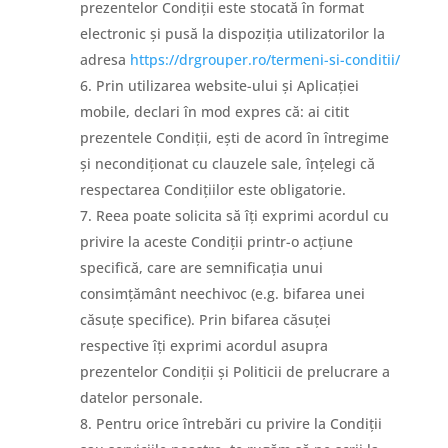
prezentelor Condiții este stocată în format
electronic și pusă la dispoziția utilizatorilor la
adresa
https://drgrouper.ro/termeni-si-conditii/
Prin utilizarea website-ului și Aplicației
mobile, declari în mod expres că: ai citit
prezentele Condiții, ești de acord în întregime
și necondiționat cu clauzele sale, înțelegi că
respectarea Condițiilor este obligatorie.
Reea poate solicita să îți exprimi acordul cu
privire la aceste Condiții printr-o acțiune
specifică, care are semnificația unui
consimțământ neechivoc (e.g. bifarea unei
căsuțe specifice). Prin bifarea căsuței
respective îți exprimi acordul asupra
prezentelor Condiții și Politicii de prelucrare a
datelor personale.
Pentru orice întrebări cu privire la Condiții