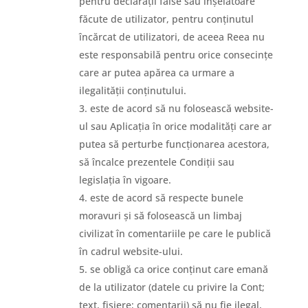
pentru declarații false sau înșelătoare
făcute de utilizator, pentru conținutul
încărcat de utilizatori, de aceea Reea nu
este responsabilă pentru orice consecințe
care ar putea apărea ca urmare a
ilegalității conținutului.
este de acord să nu folosească website-
ul sau Aplicația în orice modalități care ar
putea să perturbe funcționarea acestora,
să încalce prezentele Condiții sau
legislația în vigoare.
este de acord să respecte bunele
moravuri și să folosească un limbaj
civilizat în comentariile pe care le publică
în cadrul website-ului.
se obligă ca orice conținut care emană
de la utilizator (datele cu privire la Cont;
text, fișiere; comentarii) să nu fie ilegal,