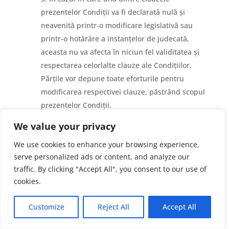
prezentelor Condiții va fi declarată nulă și
neavenită printr-o modificare legislativă sau
printr-o hotărâre a instanțelor de judecată,
aceasta nu va afecta în niciun fel validitatea și
respectarea celorlalte clauze ale Condițiilor.
Părțile vor depune toate eforturile pentru
modificarea respectivei clauze, păstrând scopul
prezentelor Condiții.
Legea aplicabilă prezentelor Condiții este
We value your privacy
reprezentată de legea română. În cazul în care
We use cookies to enhance your browsing experience,
părțile nu reușesc să rezolve în mod amiabil
serve personalized ads or content, and analyze our
diferendele, instanțele de judecată competente
traffic. By clicking "Accept All", you consent to our use of
sunt cele din Târgu-Mureș.
cookies.
Prin acceptarea prezentelor Condiții, îți
exprimi consimțământul de a le respecta.
Customize
Reject All
Accept All