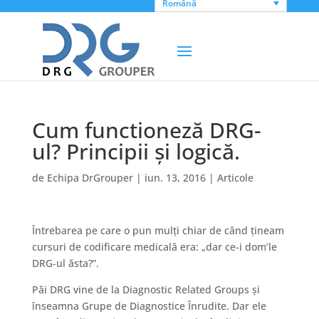
Română
Cum functioneză DRG-
ul? Principii și logică.
de
Echipa DrGrouper
|
iun. 13, 2016
|
Articole
Întrebarea pe care o pun mulți chiar de când țineam
cursuri de codificare medicală era: „dar ce-i dom’le
DRG-ul ăsta?”.
Păi DRG vine de la Diagnostic Related Groups și
înseamna Grupe de Diagnostice Înrudite. Dar ele