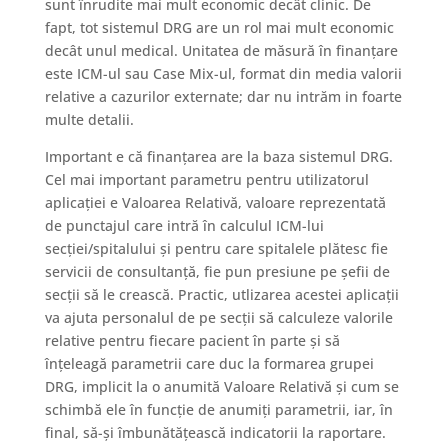
sunt înrudite mai mult economic decât clinic. De
fapt, tot sistemul DRG are un rol mai mult economic
decât unul medical. Unitatea de măsură în finanțare
este ICM-ul sau Case Mix-ul, format din media valorii
relative a cazurilor externate; dar nu intrăm in foarte
multe detalii.
Important e că finanțarea are la baza sistemul DRG.
Cel mai important parametru pentru utilizatorul
aplicației e Valoarea Relativă, valoare reprezentată
de punctajul care intră în calculul ICM-lui
secției/spitalului și pentru care spitalele plătesc fie
servicii de consultanță, fie pun presiune pe șefii de
secții să le crească. Practic, utlizarea acestei aplicații
va ajuta personalul de pe secții să calculeze valorile
relative pentru fiecare pacient în parte și să
înțeleagă parametrii care duc la formarea grupei
DRG, implicit la o anumită Valoare Relativă și cum se
schimbă ele în funcție de anumiți parametrii, iar, în
final, să-și îmbunătățească indicatorii la raportare.