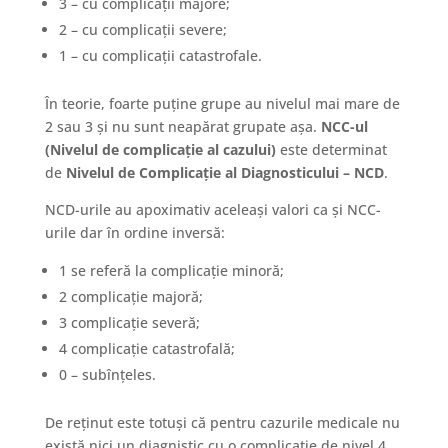
3 – cu complicații majore;
2 – cu complicații severe;
1 – cu complicații catastrofale.
În teorie, foarte puține grupe au nivelul mai mare de
2 sau 3 și nu sunt neapărat grupate așa.
NCC-ul
(Nivelul de complicație al cazului)
este determinat
de
Nivelul de Complicație al Diagnosticului – NCD
.
NCD-urile au apoximativ aceleași valori ca și NCC-
urile dar în ordine inversă:
1 se referă la complicație minoră;
2 complicație majoră;
3 complicație severă;
4 complicație catastrofală;
0 – subînțeles.
De reținut este totuși că pentru cazurile medicale nu
există nici un diagnistic cu o complicație de nivel 4