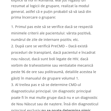
explice la noi în România. Mai jos regăsiți un
rezumat al logicii de grupare, realizat la modul
general, astfel că e puțin probabil să vă iasă din
prima încercare o grupare:
Primul pas este să se verifice dacă se respectă
minimele criterii ale pacientului: vârsta pozitivă,
numărul de zile de internare pozitiv, etc.
După care se verifică PreCMD – Dacă există
proceduri de transplant, dacă pacientul e încadrat
nou născut, dacă sunt boli legate de HIV, dacă
vorbim de traheostomie sau ventialatie mecanică
peste 96 de ore sau politraumă, detaliile acestea le
găsiți în manualul de grupare volumul 1.
Al treilea pas e să se determine CMD-ul
diagnosticului principal. Un diagnostic principal
poate fi în mai multe grupe dacă nu e un diagnostic
de Nou Născut sau de naștere. Însă din diagnosticul
principal exclusiv
nu se poate determina nimic