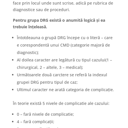
face prin locul unde sunt scrise, adică pe rubrica de
diagnostice sau de proceduri.
Pentru grupa DRG există o anumită logică și ea
trebuie înțeleasă.
Întotdeauna o grupă DRG începe cu o literă – care
e corespondentă unui CMD (categorie majoră de
diagnostic);
Al doilea caracter are legătură cu tipul cazului(1 –
chirurgical, 2 – altele, 3 – medical);
Următoarele două carctere se referă la indexul
grupei DRG pentru tipul de caz;
Ultimul caracter ne arată categoria de complicație.
În teorie există 5 nivele de complicatie ale cazului:
0 – fară nivele de complicatie;
4 – fară complicații;