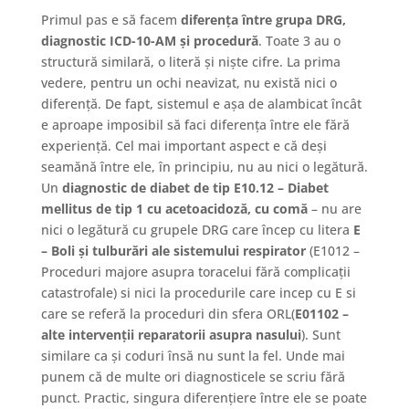
Primul pas e să facem
diferența între grupa DRG,
diagnostic ICD-10-AM și procedură
. Toate 3 au o
structură similară, o literă și niște cifre. La prima
vedere, pentru un ochi neavizat, nu există nici o
diferență. De fapt, sistemul e așa de alambicat încât
e aproape imposibil să faci diferența între ele fără
experiență. Cel mai important aspect e că deși
seamănă între ele, în principiu, nu au nici o legătură.
Un
diagnostic de diabet de tip E10.12 – Diabet
mellitus de tip 1 cu acetoacidoză, cu comă
– nu are
nici o legătură cu grupele DRG care încep cu litera
E
– Boli și tulburări ale sistemului respirator
(E1012 –
Proceduri majore asupra toracelui fără complicații
catastrofale) si nici la procedurile care incep cu E si
care se referă la proceduri din sfera ORL(
E01102 –
alte intervenții reparatorii asupra nasului
). Sunt
similare ca și coduri însă nu sunt la fel. Unde mai
punem că de multe ori diagnosticele se scriu fără
punct. Practic, singura diferențiere între ele se poate