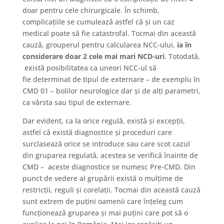
doar pentru cele chirurgicale. În schimb,
complicațiile se cumulează astfel că și un caz
medical poate să fie catastrofal. Tocmai din această
cauză, grouperul pentru calcularea NCC-ului,
ia în
considerare doar 2 cele mai mari NCD-uri
. Totodată,
există posibilitatea ca uneori NCC-ul să
fie determinat de tipul de externare – de exemplu în
CMD 01 – bolilor neurologice dar și de alți parametri,
ca vârsta sau tipul de externare.
Dar evident, ca la orice regulă, există și excepții,
astfel că există diagnostice și proceduri care
surclasează orice se introduce sau care scot cazul
din gruparea regulată, acestea se verifică înainte de
CMD – aceste diagnostice se numesc Pre-CMD. Din
punct de vedere al grupării există o mulțime de
restricții, reguli și corelații. Tocmai din această cauză
sunt extrem de puțini oamenii care înțeleg cum
funcționează gruparea și mai puțini care pot să o