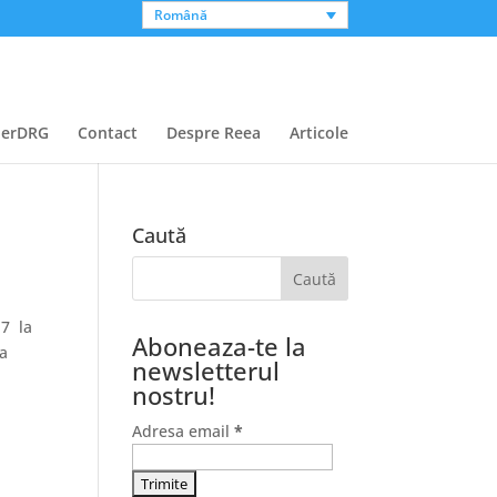
Română
perDRG
Contact
Despre Reea
Articole
Caută
17 la
Aboneaza-te la
ea
newsletterul
nostru!
Adresa email
*