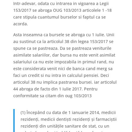
Intr-adevar, odata cu intrarea in vigoarea a Legii
153/2017 se abroga OUG 103/2013 articolele 1 -18
care stipula cuantumul burselor si faptul ca se
acorda.
Asta inseamna ca bursele se abroga cu 1 iulie. Unii
au sustinut ca la articolul 38 din legea 153/2017 se
spune ca se pastreaza. Da se pastreaza veniturile
asimilate salariilor, dar bursa nu este venit asimilat
salariului ca nu este impozabila in primul rand, nu
este considerata venit nici de banca cand merg sa
faci un credit si nu intra in calculul pensiei. Deci
articolul 38 nu implica pastrarea bursei. iar articolul
44 abroga de facto din 1 iulie 2017. Pentru
conformitate sa citam din oug 103/2013
(1) Începând cu data de 1 ianuarie 2014, medicii
rezidenți, medicii dentiști rezidenți și farmaciștii
rezidenți din unitățile sanitare de stat, cu un