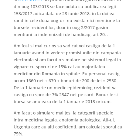
din oug 103/2013 se face odata cu publicarea legii
153/2017 adica data de 28 iunie 2018. in la doilea
rand in cele doua oug-uri nu exista nici mentiune la
bursele rezidentilor, doar in oug 2/2017 gasim
mentiuni la indemnizatii de handicap, art 20. .
Am fost si mai curios sa vad cat voi castiga de la 1
ianuarie avand in vedere promisiunile din campania
electorala si am facut o simulare pe sistemul legal in
vigoare cu sporuri de 15% cat au majoritatea
medicilor din Romania in spitale. Eu personal castig
acum 1660 net + 670 + bonuri de 200 de lei = 2530.
De la 1 ianuarie un medic epidemiolog rezident va
castiga cu spor de 7% 2847 net pe card. Bonurile si
bursa se anuleaza de la 1 ianuarie 2018 oricum.
Am facut o simulare mai jos. la categorii speciale
intra medicina legala, anatomia patologica, Ati-ul,
Urgenta care au alti coeficienti. am calculat sporul cu
75%.