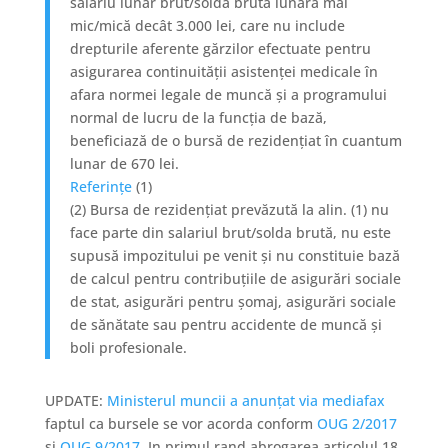
salariu lunar brut/soldă brută lunară mai
mic/mică decât 3.000 lei, care nu include
drepturile aferente gărzilor efectuate pentru
asigurarea continuității asistenței medicale în
afara normei legale de muncă și a programului
normal de lucru de la funcția de bază,
beneficiază de o bursă de rezidențiat în cuantum
lunar de 670 lei.
Referințe
(1)
(2) Bursa de rezidențiat prevăzută la alin. (1) nu
face parte din salariul brut/solda brută, nu este
supusă impozitului pe venit și nu constituie bază
de calcul pentru contribuțiile de asigurări sociale
de stat, asigurări pentru șomaj, asigurări sociale
de sănătate sau pentru accidente de muncă și
boli profesionale.
UPDATE:
Ministerul muncii a anunțat via mediafax
faptul ca bursele se vor acorda conform
OUG 2/2017
si
OUG 9/2017
. In primul rand abrogarea articolul 18