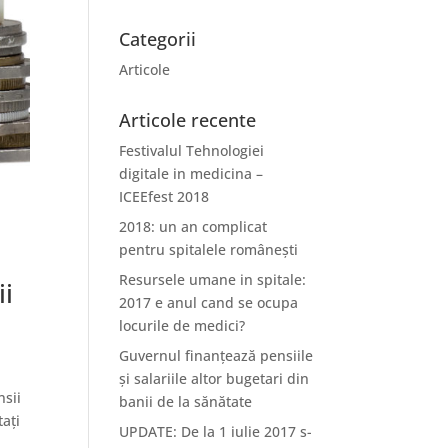
Categorii
Articole
Articole recente
Festivalul Tehnologiei
digitale in medicina –
ICEEfest 2018
2018: un an complicat
pentru spitalele românești
Resursele umane in spitale:
ii
2017 e anul cand se ocupa
locurile de medici?
Guvernul finanțează pensiile
și salariile altor bugetari din
nsii
banii de la sănătate
tați
UPDATE: De la 1 iulie 2017 s-