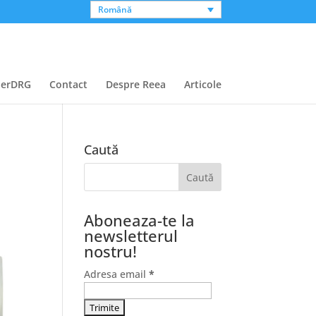
Română
perDRG
Contact
Despre Reea
Articole
Caută
Aboneaza-te la
newsletterul
nostru!
Adresa email
*