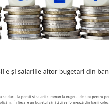
le și salariile altor bugetari din ban
 Nu se duc… la pensii si salarii ci raman la Bugetul de Stat pentru pe
xplicăm. În fiecare an bugetul sănătății se formează din banii colec