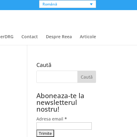
Română
perDRG
Contact
Despre Reea
Articole
Caută
Aboneaza-te la
newsletterul
nostru!
Adresa email
*