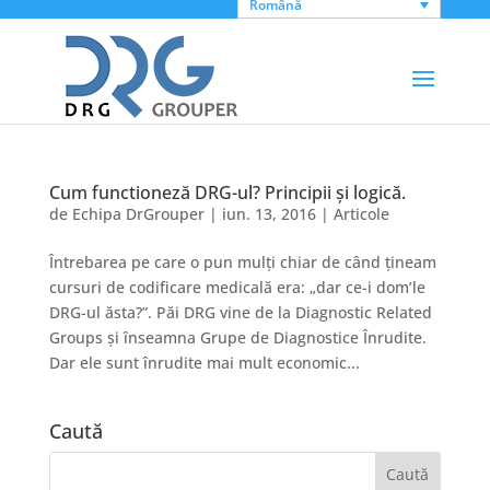
Română
Cum functioneză DRG-ul? Principii și logică.
de
Echipa DrGrouper
|
iun. 13, 2016
|
Articole
Întrebarea pe care o pun mulți chiar de când țineam
cursuri de codificare medicală era: „dar ce-i dom’le
DRG-ul ăsta?”. Păi DRG vine de la Diagnostic Related
Groups și înseamna Grupe de Diagnostice Înrudite.
Dar ele sunt înrudite mai mult economic...
Caută